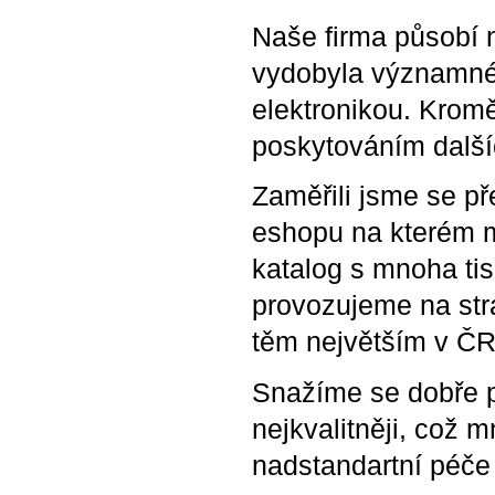
Naše firma působí 
vydobyla významné 
elektronikou. Kromě
poskytováním dalšíc
Zaměřili jsme se př
eshopu na kterém m
katalog s mnoha tis
provozujeme na st
těm největším v ČR
Snažíme se dobře p
nejkvalitněji, což 
nadstandartní péče j