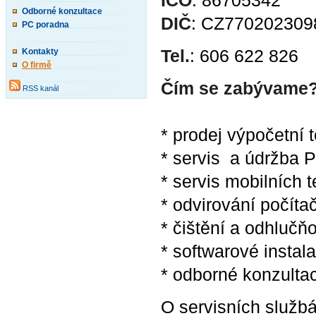
IČO
: 86705342
Odborné konzultace
DIČ
: CZ770202309
PC poradna
Tel.
: 606 622 826
Kontakty
O firmě
Čím se zabývame
RSS kanál
* prodej výpočetní 
* servis a údržba 
* servis mobilních t
* odvirování počíta
* čištění a odhlučň
* softwarové instal
* odborné konzulta
O servisních služ