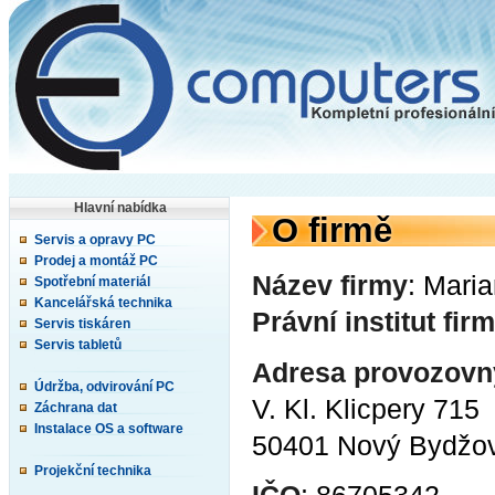
Hlavní nabídka
O firmě
Servis a opravy PC
Prodej a montáž PC
Název firmy
: Mari
Spotřební materiál
Kancelářská technika
Právní institut fir
Servis tiskáren
Servis tabletů
Adresa provozovn
Údržba, odvirování PC
V. Kl. Klicpery 715
Záchrana dat
Instalace OS a software
50401 Nový Bydžo
Projekční technika