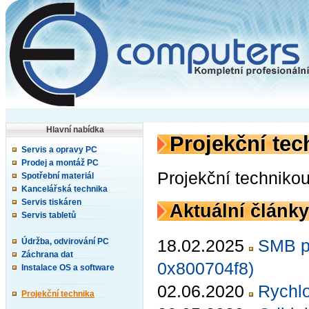
Hlavní nabídka
Projekční tec
Servis a opravy PC
Prodej a montáž PC
Projekční techniko
Spotřební materiál
Kancelářská technika
Servis tiskáren
Aktuální články
Servis tabletů
18.02.2025
SMB p
Údržba, odvirování PC
Záchrana dat
0x800704f8)
Instalace OS a software
02.06.2020
Rychlo
Projekční technika