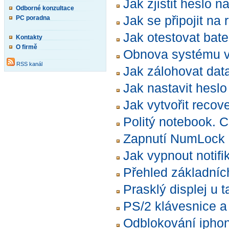
Jak zjistit heslo 
Odborné konzultace
Jak se připojit na 
PC poradna
Jak otestovat bate
Kontakty
O firmě
Obnova systému v
RSS kanál
Jak zálohovat dat
Jak nastavit heslo
Jak vytvořit recove
Politý notebook. C
Zapnutí NumLock p
Jak vypnout notifi
Přehled základních
Prasklý displej u t
PS/2 klávesnice 
Odblokování iphon